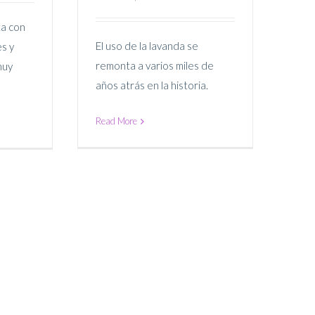
anda
Lavanda
ta con
El uso de la lavanda se
s y
remonta a varios miles de
muy
años atrás en la historia.
Read More