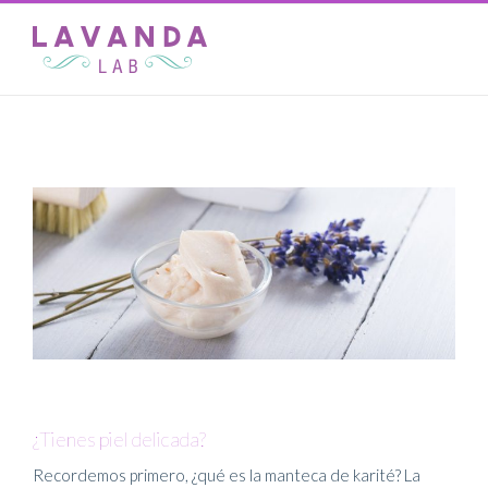
¿Tienes piel delicada?
Recordemos primero, ¿qué es la manteca de karité? La
¿Tienes piel delicada?